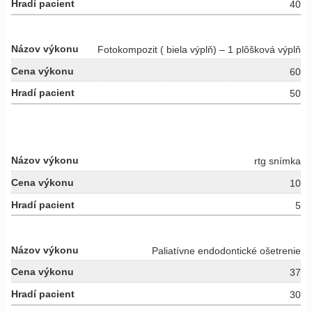
40
Fotokompozit ( biela výplň) – 1 plôšková výplň
60
50
rtg snímka
10
5
Paliatívne endodontické ošetrenie
37
30